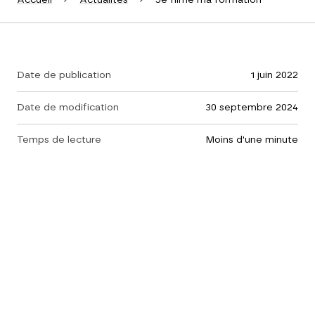
Date de publication
1 juin 2022
Date de modification
30 septembre 2024
Temps de lecture
moins d'une minute
Partager sur
L’objectif du concours est de développer la
connaissance de la diversité des formations
liées aux métiers qui recrutent, d’encourager le
développement chez les participants, du sens
de l’engagement et de l’initiative, de les faire