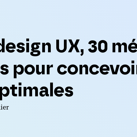
design UX, 30 m
 pour concevoi
ptimales
ier