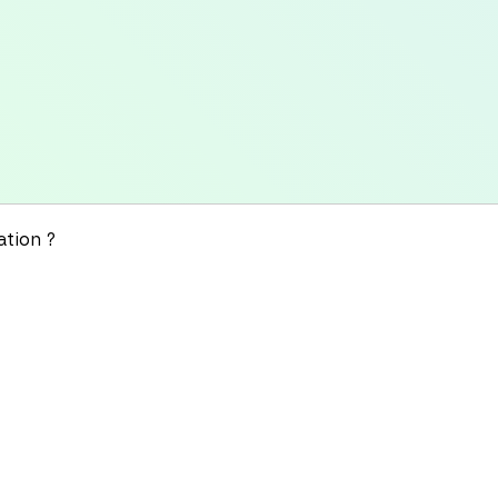
ation ?
Le Ground Control reçoit Bernard Stiegl
bifurcation. Un événement organisé avec 