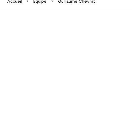
Accueil
Équipe
Guillaume Chevrat
LinkedIn
guillaumechevrat
X, ex-Twitter
guichevrat
Pages mentionnant Guillaume Chevrat