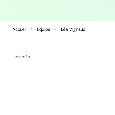
Accueil
Équipe
Léa Vignaud
LinkedIn
leavignaud
Pages mentionnant Léa Vignaud