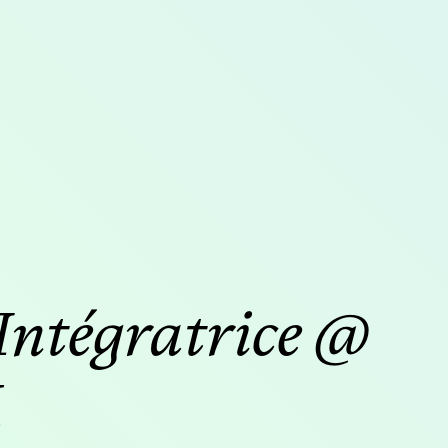
Intégratrice @
M