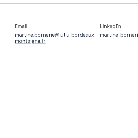
Email
LinkedIn
martine.bornerie@iut.u-bordeaux-
martine-borner
montaigne.fr
Coach professionnelle diplômée, j'acco
orientation & insertion professionnelle
J'utilise l'agilité & Scrum, la classe i
À partir d'une approche pédagogique so
compétences, j'ai un rôle de facilitatr
des équipes-étudiantes.
Enseignante en génie logiciel, concept