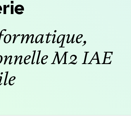
rie
formatique,
onnelle M2 IAE
le