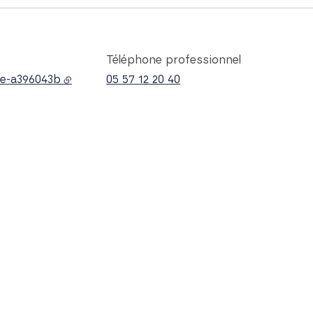
Téléphone professionnel
ie-a396043b
05 57 12 20 40
mpagne les étudiants dans leur
, leur poursuite d'études.
nversée dans mes pratiques pédagogiques.
us forme d'ateliers et blocs de
ice dans l'accompagnement des projets
ion objets/systémique, idéation,