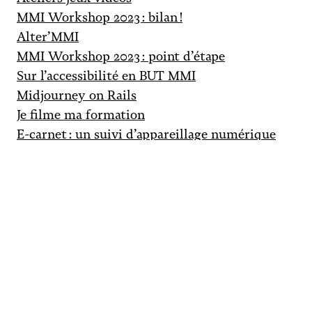
MMI Workshop 2023 : bilan !
Alter’MMI
MMI Workshop 2023 : point d’étape
Sur l’accessibilité en BUT MMI
Midjourney on Rails
Je filme ma formation
E-carnet : un suivi d’appareillage numérique
Fais-moi signe, la plateforme autour de la
Langue des Signes Française
Projets
Design interactif et intégration
Théories animées
Concours d'éloquence